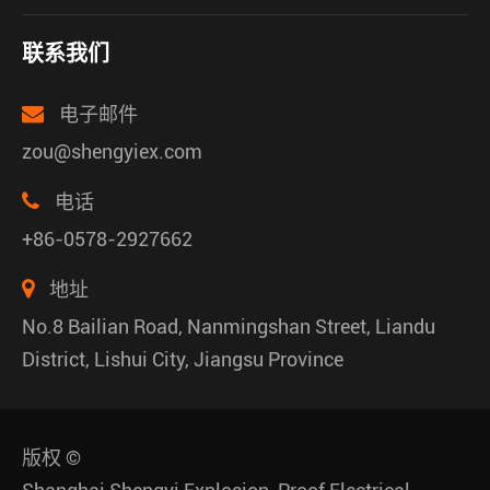
联系我们
电子邮件
zou@shengyiex.com
电话
+86-0578-2927662
地址
No.8 Bailian Road, Nanmingshan Street, Liandu
District, Lishui City, Jiangsu Province
版权 ©