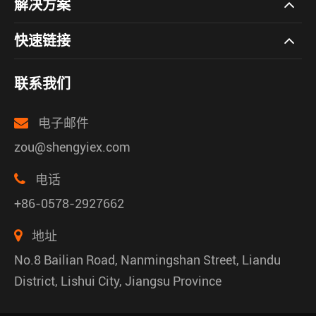
解决方案
快速链接
联系我们
电子邮件
zou@shengyiex.com
电话
+86-0578-2927662
地址
No.8 Bailian Road, Nanmingshan Street, Liandu
District, Lishui City, Jiangsu Province