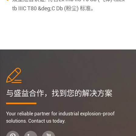
tb IIIC T80 &deg;C Db (粉尘) 标准。

与盛益合作，找到您的解决方案
Your reliable partner for industrial explosion-proof
solutions. Contact us today.