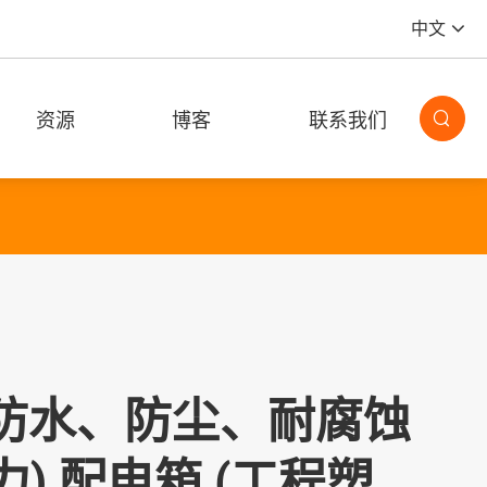
中文
资源
博客
联系我们

) 防水、防尘、耐腐蚀
力) 配电箱 (工程塑