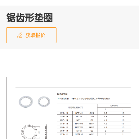
锯齿形垫圈
获取报价
