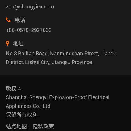
zou@shengyiex.com
电话
+86-0578-2927662
地址
No.8 Bailian Road, Nanmingshan Street, Liandu
District, Lishui City, Jiangsu Province
版权 ©
Shanghai Shengyi Explosion-Proof Electrical
Appliances Co., Ltd.
保留所有权利。
站点地图
隐私政策