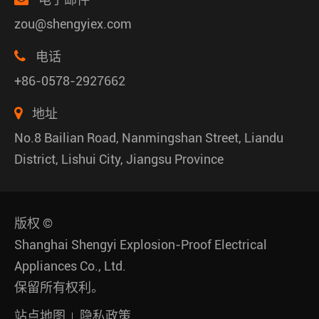
zou@shengyiex.com
电话
+86-0578-2927662
地址
No.8 Bailian Road, Nanmingshan Street, Liandu
District, Lishui City, Jiangsu Province
版权 ©
Shanghai Shengyi Explosion-Proof Electrical
Appliances Co., Ltd.
保留所有权利。
站点地图
隐私政策