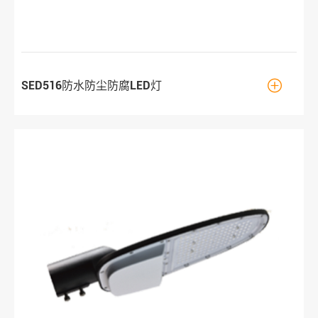

SED516防水防尘防腐LED灯