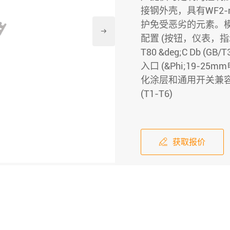
接钢外壳，具有WF2-
护免受恶劣的元素。

配置 (按钮，仪表，指示器，开
T80 &deg;C Db (G
入口 (&Phi;19-
化涂层和通用开关兼容性 
(T1-T6)
获取报价
