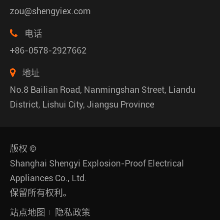
zou@shengyiex.com
电话
+86-0578-2927662
地址
No.8 Bailian Road, Nanmingshan Street, Liandu
District, Lishui City, Jiangsu Province
版权 ©
Shanghai Shengyi Explosion-Proof Electrical
Appliances Co., Ltd.
保留所有权利。
站点地图
隐私政策